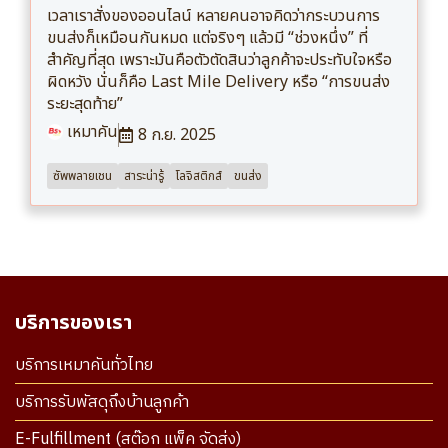
เวลาเราสั่งของออนไลน์ หลายคนอาจคิดว่ากระบวนการ
ขนส่งก็เหมือนกันหมด แต่จริงๆ แล้วมี “ช่วงหนึ่ง” ที่
สำคัญที่สุด เพราะมันคือตัวตัดสินว่าลูกค้าจะประทับใจหรือ
ผิดหวัง นั่นก็คือ Last Mile Delivery หรือ “การขนส่ง
ระยะสุดท้าย”
เหมาคัน
8 ก.ย. 2025
ซัพพลายเชน
สาระน่ารู้
โลจิสติกส์
ขนส่ง
บริการของเรา
บริการเหมาคันทั่วไทย
บริการรับพัสดุถึงบ้านลูกค้า
E-Fulfillment (สต๊อก แพ็ค จัดส่ง)