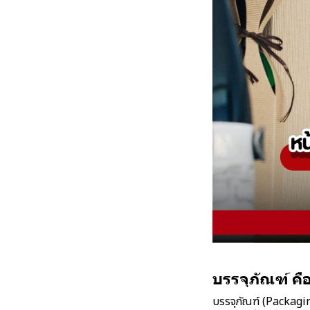
บรรจุภัณฑ์ คื
บรรจุภัณฑ์ (Packaging