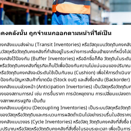
้าคงคลังนั้น ถูกจำแนกออกตามหน้าที่ได้เป็น
ดิบคงคลังแบบส่งผ่าน (Transit Inventories) หรือวัสดุแบบวัตถุดิบคงคล
ัสดุหรือวัตถุดิบคงคลังที่กำลังอยู่ในระหว่างการเคลื่อนย้ายจากที่หนึ่งไปยั
ิบคงคลังไว้ป้องกัน (Buffer Inventories) หรืออีกชื่อก็คือ วัตถุดิบในระ
ุหรือวัตถุดิบคงคลังที่ธุรกิจเก็บไว้เพื่อป้องกันความไม่แน่นอนของปริมา
ดุหรือวัตถุดิบคงคลังจะมีระดับใช้เป็นกันชน (Cushion) เพื่อให้การดำเนินง
ยป้องกันปัญหาสินค้าที่ขาดมือ (Stock out) และสั่งซื้อกลับ (Backorder)
ิบคงคลังแบบล่วงหน้า (Anticipation Invertories) เป็นวัสดุหรือวัตถุดิบคง
่ยงของสถานการณ์ เช่น การขึ้นราคา การนัดหยุดงาน การเปลี่ยนแปลงต
งสภาพเศรษฐกิจ เป็นต้น
ิบคงคลังแบบคู่ควบ (Decoupling Inventories) เป็นระบบวัสดุหรือวัตถุดิ
นของวัสดุหรือวัตถุดิบและกระบวนการผลิตดำเนินไปอย่างรวบรื่นในอัตราคงท
ิบคงคลังแบบวงจร (Cycle Inventories) หรือวัสดุ วัตถุดิบคงคลังที่สั่งซื้อ
ปริมาณหรือวัสดุหรือวัตถุดิบคงคลังที่สั่งซื้อในรอบระยะเวลา เพื่อเป็นการใ