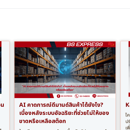
อน
AI คาดการณ์ดีมานด์สินค้าได้ยังไง?
K
เบื้องหลังระบบอัจฉริยะที่ช่วยไม่ให้ของ
ไค
ขาดหรือเหลือสต็อก
ปร
เพ