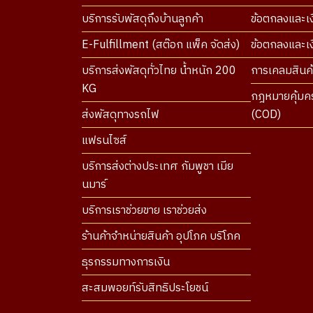
บริการรับพัสดุถึงบ้านลูกค้า
ข้อตกลงและเง
E-Fulfillment (สต๊อก แพ็ค จัดส่ง)
ข้อตกลงและเงื
บริการส่งพัสดุทั่วไทย น้ำหนัก 200
การเคลมสินค้
KG
กฎหมายคุ้มคร
ส่งพัสดุทางรถไฟ
(COD)
แฟรนไซส์
บริการส่งต่างประเทศ กัมพูชา เมีย
นมาร์
บริการเราช่วยขาย เราช่วยส่ง
ร้านค้าจำหน่ายสินค้า อุปโภค บริโภค
ธุรกรรมทางการเงิน
สะสมพอยท์รับสิทธิประโยชน์