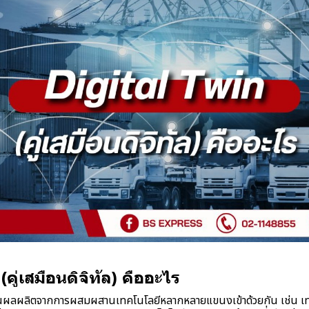
(คู่เสมือนดิจิทัล) คืออะไร
นผลผลิตจากการผสมผสานเทคโนโลยีหลากหลายแขนงเข้าด้วยกัน เช่น เทค