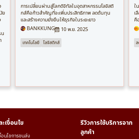
ง
การเปลี่ยนผ่านสู่โลกดิจิทัลในอุตสาหกรรมโลจิสติ
ใน
มัย
กส์คือก้าวสำคัญที่จะเพิ่มประสิทธิภาพ ลดต้นทุน
เล
ง
และสร้างความยั่งยืนให้ธุรกิจในระยะยาว
คื
BANKKUNG
10 พ.ย. 2025
ฟรน
า
เทคโนโลยี
โลจิสติกส์
ล
ะเงื่อนไข
รีวิวการใช้บริการจาก
ลูกค้า
ื่อนไขการขนส่ง