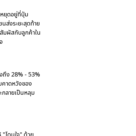
ดอยู่ที่ปุ่ม
รขนส่งระยะสุดท้าย
้สัมผัสกับลูกค้าใน
ิจ
ยสูงถึง 28% - 53%
วามคาดหวังของ
้จะกลายเป็นหลุม
้ "โดนใจ" ด้วย