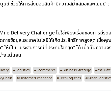
ุษย์ ช่วยให้การส่งมอบสินค้ามีความสม่ำเสมอและแม่นยำต
ile Delivery Challenge ไม่ใช่เพียงเรื่องของการมีรถส่งข
ดการข้อมูลและเทคโนโลยีให้เกิดประสิทธิภาพสูงสุด เมื่อคุ
สุด" ให้เป็น "ประสบการณ์ที่ประทับใจที่สุด" ได้ เมื่อนั้นความ
อย่างแน่นอน
livery
#Logistics
#Ecommerce
#BusinessStrategy
#การขนส่งร
lyChain
#CustomerExperience
#TechLogistics
#GreenLogistic