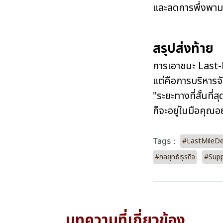
และลดการพึ่งพามน
สรุปส่งท้าย
การเอาชนะ Last-M
แต่คือการบริหารจั
"ระยะทางที่สั้นที่
ก็จะอยู่ในมือคุณ
#LastMileDe
Tags :
#กลยุทธ์ธุรกิจ
#Supp
บทความที่เกี่ยวข้อง