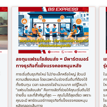
ลงทุนแฟรนไชส์ขนส่ง = มีพาร์ตเนอร์
แ
ทางธุรกิจที่แข็งแรงคอยหนุนหลัง
ร
่
การเริ่มต้นธุรกิจใหม่ ไม่ว่าจะเล็กหรือใหญ่ ล้วนมี
ใน
ความเสี่ยงเสมอ โดยเฉพาะในช่วงเริ่มต้นที่ต้องใช้
กา
ทั้งเงินทุน เวลา และแรงใจจำนวนมาก แต่รู้ไหมว่า
ให
“แฟรนไชส์ขนส่ง” คือทางลัดที่ช่วยให้คุณเริ่มต้นได้
แพ
ง่ายขึ้น และที่สำคัญที่สุด — คุณไม่ได้ลุยเดี่ยว เพราะ
ระ
คุณจะมี พาร์ตเนอร์ทางธุรกิจที่แข็งแรงคอยหนุน
ไช
หลังตลอดเส้นทาง
จั