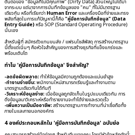
ต้นตอของ "ข้อมูลที่ไม่มีคุณภาพ" (Dirty Data) ส่วนใหญ่ไม่ได้มา
จากระบบ แต่มาจากการบันทึกข้อมูลของ "คน" ที่ไม่มีมาตรฐาน
เดียวกัน หรือที่เรียกว่า
Human Error
และเครื่องมือที่ง่ายและทรง
พลังที่สุดในการแก้ปัญหานี้ก็คือ
"คู่มือการบันทึกข้อมูล" (Data
Entry Guide)
หรือ SOP (Standard Operating Procedure)
นั่นเอง
สำหรับผู้ที่ สมัครตัวแทนขนส่ง / แฟรนไชส์พัสดุ การสร้างมาตรฐาน
นี้ตั้งแต่เนิ่นๆ คือหัวใจสำคัญของการสร้างธุรกิจที่แข็งแกร่งและ
พร้อมเติบโต
ทำไม 'คู่มือการบันทึกข้อมูล' จึงสำคัญ?
-ลดข้อผิดพลาด:
ทำให้ข้อมูลมีความถูกต้องและแม่นยำสูง
-ทำงานง่ายขึ้น:
พนักงานใหม่สามารถเรียนรู้และทำงานตาม
มาตรฐานเดียวกันได้ทันที
-วิเคราะห์ข้อมูลง่าย:
เมื่อข้อมูลถูกจัดเก็บในรูปแบบเดียวกัน การ
ดึงข้อมูลมาวิเคราะห์หรือทำรายงานจะทำได้ง่ายและรวดเร็ว
-เพิ่มความเป็นมืออาชีพ:
สร้างมาตรฐานการทำงานที่น่าเชื่อถือทั้ง
ภายในและภายนอกองค์กร
4 องค์ประกอบหลักใน 'คู่มือการบันทึกข้อมูล' ฉบับย่อ
คุณสามารถสร้างคู่มือง่ายๆ สำหรับทีมของคุณ โดยมีหัวข้อหลักดังนี้: