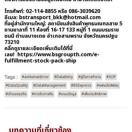
โทรศัพท์: 02-114-8855 หรือ 086-3039620
อีเมล:
bstransport_bkk@hotmail.com
ที่อยู่สำนักงานใหญ่: สถานีขนส่งสินค้าพุทธมณฑลสาย 5
ชานชาลาที่ 11 ห้องที่ 16-17 133 หมู่ที่ 1 ถนนบรมราช
ชนนี ตำบลบางเตย อำเภอสามพราน จังหวัดนครปฐม
73210
คลิ๊กดูรายละเอียดเพิ่มเติมได้ที่นี่
เลย!
https://www.bsgroupth.com/e-
fulfillment-stock-pack-ship
Tags :
#ลดHumanError
#DataEntry
#คู่มือการทำงาน
#SOP
#DataQuality
#DataManagement
#BSExpress
#แฟรนไชส์พัสดุ
#เจ้าของธุรกิจ
#การจัดการทีม
#ระบบข้อมูล
#เพิ่มประสิทธิภาพ
บทความที่เกี่ยวข้อง