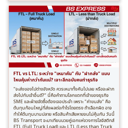
FTL vs LTL: ระหว่าง "เหมาคัน" กับ "ฝากส่ง" แบบ
ไหนคุ้มค่ากว่ากันแน่? เจาะลึกฉบับคนทำธุรกิจ
"จะส่งของไปต่างจังหวัด ควรเหมาทั้งคันไปเลย หรือจะฝาก
ส่งไปกับเจ้าอื่นดี?" นี่คือคำถามโลกแตกที่เจ้าของธุรกิจ
SME และฝ่ายจัดซื้อต้องเจอประจำ เพราะ "ค่าขนส่ง" คือ
ต้นทุนก้อนใหญ่ที่ส่งผลต่อกำไรโดยตรง ถ้าเลือกผิด อาจ
ทำให้ต้นทุนบานปลาย หรือสินค้าเสียหายจนไม่คุ้มกัน วันนี้
BS Transport จะมาเทียบมวยคู่เอกแห่งวงการโลจิสติกส์
FTL (Full Truck Load) และ LTL (Less than Truck