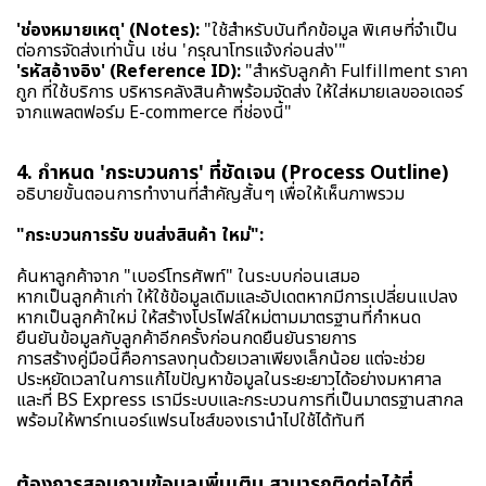
'ช่องหมายเหตุ' (Notes):
"ใช้สำหรับบันทึกข้อมูล พิเศษที่จำเป็น
ต่อการจัดส่งเท่านั้น เช่น 'กรุณาโทรแจ้งก่อนส่ง'"
'รหัสอ้างอิง' (Reference ID):
"สำหรับลูกค้า Fulfillment ราคา
ถูก ที่ใช้บริการ บริหารคลังสินค้าพร้อมจัดส่ง ให้ใส่หมายเลขออเดอร์
จากแพลตฟอร์ม E-commerce ที่ช่องนี้"
4. กำหนด 'กระบวนการ' ที่ชัดเจน (Process Outline)
อธิบายขั้นตอนการทำงานที่สำคัญสั้นๆ เพื่อให้เห็นภาพรวม
"กระบวนการรับ ขนส่งสินค้า ใหม่":
ค้นหาลูกค้าจาก "เบอร์โทรศัพท์" ในระบบก่อนเสมอ
หากเป็นลูกค้าเก่า ให้ใช้ข้อมูลเดิมและอัปเดตหากมีการเปลี่ยนแปลง
หากเป็นลูกค้าใหม่ ให้สร้างโปรไฟล์ใหม่ตามมาตรฐานที่กำหนด
ยืนยันข้อมูลกับลูกค้าอีกครั้งก่อนกดยืนยันรายการ
การสร้างคู่มือนี้คือการลงทุนด้วยเวลาเพียงเล็กน้อย แต่จะช่วย
ประหยัดเวลาในการแก้ไขปัญหาข้อมูลในระยะยาวได้อย่างมหาศาล
และที่ BS Express เรามีระบบและกระบวนการที่เป็นมาตรฐานสากล
พร้อมให้พาร์ทเนอร์แฟรนไชส์ของเรานำไปใช้ได้ทันที
ต้องการสอบถามข้อมูลเพิ่มเติม สามารถติดต่อได้ที่