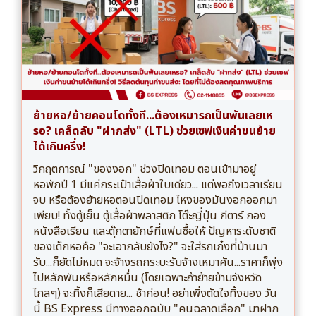
ย้ายหอ/ย้ายคอนโดทั้งที...ต้องเหมารถเป็นพันเลยเห
รอ? เคล็ดลับ "ฝากส่ง" (LTL) ช่วยเซฟเงินค่าขนย้าย
ได้เกินครึ่ง!
วิกฤตการณ์ "ของงอก" ช่วงปิดเทอม ตอนเข้ามาอยู่
หอพักปี 1 มีแค่กระเป๋าเสื้อผ้าใบเดียว... แต่พอถึงเวลาเรียน
จบ หรือต้องย้ายหอตอนปิดเทอม ไหงของมันงอกออกมา
เพียบ! ทั้งตู้เย็น ตู้เสื้อผ้าพลาสติก โต๊ะญี่ปุ่น กีตาร์ กอง
หนังสือเรียน และตุ๊กตายักษ์ที่แฟนซื้อให้ ปัญหาระดับชาติ
ของเด็กหอคือ "จะเอากลับยังไง?" จะใส่รถเก๋งที่บ้านมา
รับ...ก็ยัดไม่หมด จะจ้างรถกระบะรับจ้างเหมาคัน...ราคาก็พุ่ง
ไปหลักพันหรือหลักหมื่น (โดยเฉพาะถ้าย้ายข้ามจังหวัด
ไกลๆ) จะทิ้งก็เสียดาย... ช้าก่อน! อย่าเพิ่งตัดใจทิ้งของ วัน
นี้ BS Express มีทางออกฉบับ "คนฉลาดเลือก" มาฝาก