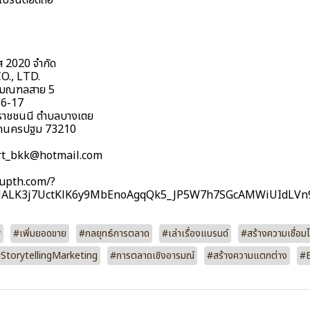
แบรนด์ยึดถือ
รส 2020 จำกัด
O., LTD.
ทธมณฑลสาย 5
 16-17
มราชชนนี ตำบลบางเตย
วัดนครปฐม 73210
ort_bkk@hotmail.com
upth.com/?
MALK3j7UctKlK6y9MbEnoAgqQk5_JP5W7h7SGcAMWiUIdLVn
y
#เพิ่มยอดขาย
#กลยุทธ์การตลาด
#เล่าเรื่องแบรนด์
#สร้างความเชื่อม
StorytellingMarketing
#การตลาดเชิงอารมณ์
#สร้างความแตกต่าง
#B