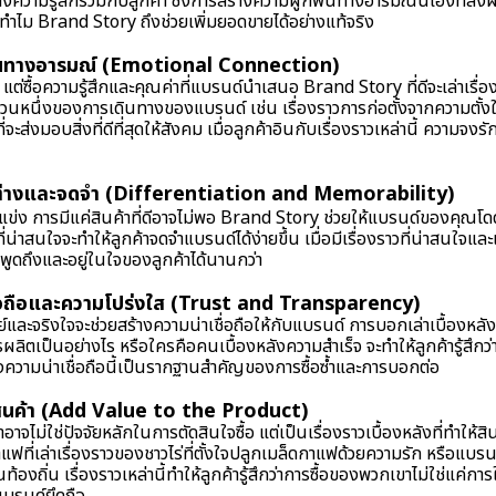
งความรู้สึกร่วมกับลูกค้า ซึ่งการสร้างความผูกพันทางอารมณ์นี้เองที่ส่
่าทำไม Brand Story ถึงช่วยเพิ่มยอดขายได้อย่างแท้จริง
พันทางอารมณ์ (Emotional Connection)
้า แต่ซื้อความรู้สึกและคุณค่าที่แบรนด์นำเสนอ Brand Story ที่ดีจะเล่าเรื่องร
นส่วนหนึ่งของการเดินทางของแบรนด์ เช่น เรื่องราวการก่อตั้งจากความตั้ง
ี่จะส่งมอบสิ่งที่ดีที่สุดให้สังคม เมื่อลูกค้าอินกับเรื่องราวเหล่านี้ ความจงร
ต่างและจดจำ (Differentiation and Memorability)
ู่แข่ง การมีแค่สินค้าที่ดีอาจไม่พอ Brand Story ช่วยให้แบรนด์ของคุณ
ี่น่าสนใจจะทำให้ลูกค้าจดจำแบรนด์ได้ง่ายขึ้น เมื่อมีเรื่องราวที่น่าสนใจแ
ูดถึงและอยู่ในใจของลูกค้าได้นานกว่า
ชื่อถือและความโปร่งใส (Trust and Transparency)
ย์และจริงใจจะช่วยสร้างความน่าเชื่อถือให้กับแบรนด์ การบอกเล่าเบื้องหลัง
ิตเป็นอย่างไร หรือใครคือคนเบื้องหลังความสำเร็จ จะทำให้ลูกค้ารู้สึกว
ซึ่งความน่าเชื่อถือนี้เป็นรากฐานสำคัญของการซื้อซ้ำและการบอกต่อ
กับสินค้า (Add Value to the Product)
าจไม่ใช่ปัจจัยหลักในการตัดสินใจซื้อ แต่เป็นเรื่องราวเบื้องหลังที่ทำให้สิ
ฟที่เล่าเรื่องราวของชาวไร่ที่ตั้งใจปลูกเมล็ดกาแฟด้วยความรัก หรือแบรนด์เส
องถิ่น เรื่องราวเหล่านี้ทำให้ลูกค้ารู้สึกว่าการซื้อของพวกเขาไม่ใช่แค่การ