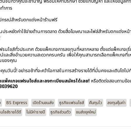
ิ่มต้นจนกว่าคุณจะชำนาญ พร้อมให้คำปรึกษา ช่วยแก้ปัญหา และให้ข้อมูลการ
าทำการ
ปกรณ์สำหรับตกแต่งหน้าร้านฟรี
ุณประหยัดค่าใช้จ่ายด้านการตลาด ด้วยสื่อโฆษณาและไฟล์สำหรับตกแต่งหน้
์
รนไชส์ทั่วประเทศ ด้วยแพ็คเกจการลงทุนที่หลากหลาย ตั้งแต่แพ็คเกจเริ
รณ์และสิ่งอำนวยความสะดวกครบครัน เพื่อให้คุณสามารถเลือกแพ็คเกจที่
ณของคุณ
งคุณวันนี้! อย่ารอช้าที่จะคว้าโอกาสในการสร้างรายได้ที่มั่นคงและเติบโต
ียดแพ็คเกจแฟรนไชส์และลงทะเบียนสมัครได้เลย!
หรือติดต่อสอบถามข้อมูล
-3039620
ง
BS Express
เปิดร้านขนส่ง
ธุรกิจแฟรนไชส์
คืนทุนไว
ลงทุนคุ้มค่า
ไชส์รายได้ดี
ไม่มีค่ารายปี
ธุรกิจส่วนตัว
ขนส่งยุคใหม่