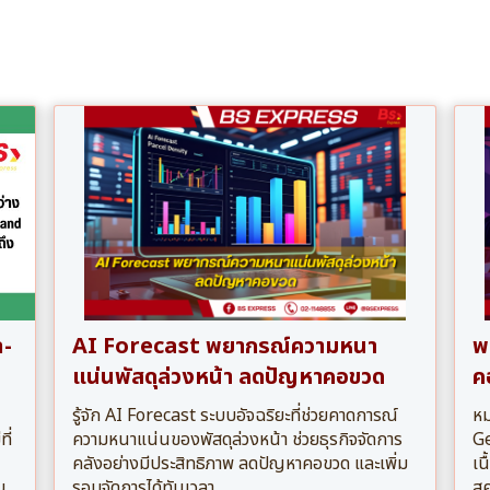
n-
AI Forecast พยากรณ์ความหนา
พ
แน่นพัสดุล่วงหน้า ลดปัญหาคอขวด
ค
รู้จัก AI Forecast ระบบอัจฉริยะที่ช่วยคาดการณ์
หม
ี่
ความหนาแน่นของพัสดุล่วงหน้า ช่วยธุรกิจจัดการ
Ge
คลังอย่างมีประสิทธิภาพ ลดปัญหาคอขวด และเพิ่ม
เน
น
รอบจัดการได้ทันเวลา
สค