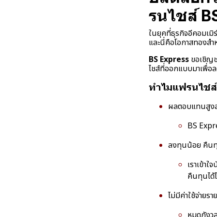
รนไชส์ BS
ในยุคที่ธุรกิจอีคอมเม
และนี่คือโอกาสทองสำห
BS Express
ขอเชิญชว
ไชส์ที่ออกแบบมาเพื่อล
ทำไมแฟรนไชส์ 
ผลตอบแทนสูงส
BS Expre
ลงทุนน้อย คืนทุ
เราเข้าใจ
คืนทุนได้
ไม่มีค่าใช้จ่ายร
หมดกังวล