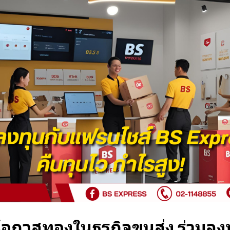
อกาสทองในธุรกิจขนส่ง ร่วมลง