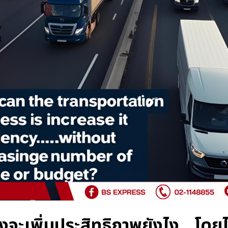
่งจะเพิ่มประสิทธิภาพยังไง...โดยไ