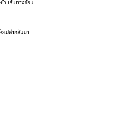
ซ้ำ เส้นทางซ้อน
ิ่งเปล่ากลับมา