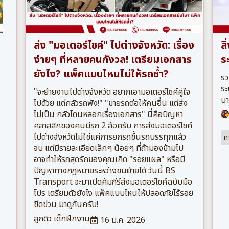
ส่ง "มอเตอร์ไซค์" ไปต่างจังหวัด: เรื่อง
สิ
ง่ายๆ ที่หลายคนกังวล! เตรียมเอกสาร
ร
ยังไง? แพ็คแบบไหนไม่ให้รถช้ำ?
รว
ระ
"จะย้ายงานไปต่างจังหวัด อยากเอามอเตอร์ไซค์คู่ใจ
บ
ไปด้วย แต่กลัวรถพัง!" "ขายรถต่อให้คนอื่น แต่ส่ง
ไม่เป็น กลัวโดนหลอกเรื่องเอกสาร" นี่คือปัญหา
คลาสสิกของคนมีรถ 2 ล้อครับ การส่งมอเตอร์ไซค์
ไปต่างจังหวัดไม่ใช่แค่การยกรถขึ้นรถบรรทุกแล้ว
ก
จบ แต่มีรายละเอียดเล็กๆ น้อยๆ ที่ถ้ามองข้ามไป
อาจทำให้รถสุดรักของคุณเกิด "รอยแผล" หรือมี
ปัญหาทางกฎหมายระหว่างขนย้ายได้ วันนี้ BS
Transport จะมาเปิดคัมภีร์ส่งมอเตอร์ไซค์ฉบับมือ
โปร เตรียมตัวยังไง แพ็คแบบไหนให้ปลอดภัยไร้รอย
ขีดข่วน มาดูกันครับ!
ลูกดิว เด็กฝึกงาน
16 ม.ค. 2026