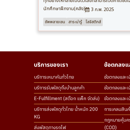
ทุกอย่างให้กลายเป็นตัวเลขที่สามารถวัดค่าได้ชัด
นักศึกษาฝึกงาน(คลัง)
3 ก.พ. 2025
ซัพพลายเชน
สาระน่ารู้
โลจิสติกส์
บริการของเรา
ข้อตกลงแล
บริการเหมาคันทั่วไทย
ข้อตกลงและเง
บริการรับพัสดุถึงบ้านลูกค้า
ข้อตกลงและเง
E-Fulfillment (สต๊อก แพ็ค จัดส่ง)
ข้อตกลงและเงื
บริการส่งพัสดุทั่วไทย น้ำหนัก 200
การเคลมสินค้
KG
กฎหมายคุ้มคร
ส่งพัสดุทางรถไฟ
(COD)