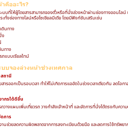
้าคืออะไร?
บบที่ให้ผู้โดยสารสามารถจองตั๋วหรือที่นั่งล่วงหน้าผ่านช่องทางออนไลน์ เช
ะทั่งช่องทางไลน์หรือโซเชียลมีเดีย โดยมีฟังก์ชันเสริมเช่น
าเดินทาง
ั่ง
์
ดินทาง
ถแบบเรียลไทม์
ะบบจองล่วงหน้าช่วงเทศกาล
าสถานี
สารออกเป็นรอบเวลา ทำให้ไม่เกิดการแออัดในช่วงเวลาเดียวกัน ลดโอกาส
ากรได้ดีขึ้น
รถวางแผนเพิ่มเที่ยวรถ วางกำลังเจ้าหน้าที่ และจัดการที่นั่งได้ตรงกับควา
จัดการ
านช่วยลดความผิดพลาดจากการลงทะเบียนด้วยมือ และลดการใช้ทรัพยา