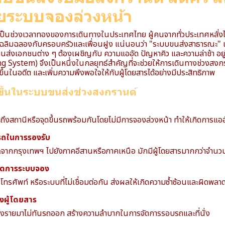
วยระบบจองล่วงหน้า
ป็นช่วงเวลาทองของการเดินทางในประเทศไทย ผู้คนจากทั่วประเทศหลั่งไห
่อเฉลิมฉลองกับครอบครัวและเพื่อนฝูง แน่นอนว่า "ระบบขนส่งสาธารณะ" เ
นส่งเอกชนต่าง ๆ ต้องเผชิญกับ ความแออัด ปัญหาคิว และความล่าช้า อย
g System) จึงเป็นหนึ่งในกลยุทธ์สำคัญที่จะช่วยให้การเดินทางช่วงสงก
ดขึ้นในอดีต และเพิ่มความพึงพอใจให้กับผู้โดยสารได้อย่างมีประสิทธิภาพ
ดขึ้นในระบบขนส่งช่วงสงกรานต์
ึงสถานีหรือจุดขึ้นรถพร้อมกันโดยไม่มีการจองล่วงหน้า ทำให้เกิดการแอ
รถในการรองรับ
กกรุงเทพฯ ไปยังภาคอีสานหรือภาคเหนือ มักมีผู้โดยสารมากกว่าจำนวนที่น
จัดการระบบจอง
ทรศัพท์ หรือระบบที่ไม่เชื่อมต่อกัน ส่งผลให้เกิดความซ้ำซ้อนและผิดพลา
งผู้โดยสาร
งรายมาไม่ทันรถออก สร้างความลำบากในการจัดการรอบรถและที่นั่ง