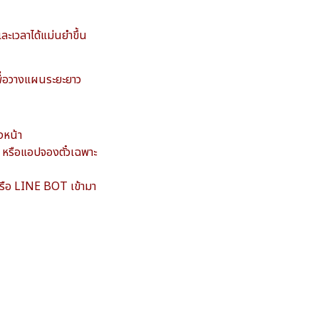
ละเวลาได้แม่นยำขึ้น
พื่อวางแผนระยะยาว
งหน้า
 หรือแอปจองตั๋วเฉพาะ
หรือ LINE BOT เข้ามา