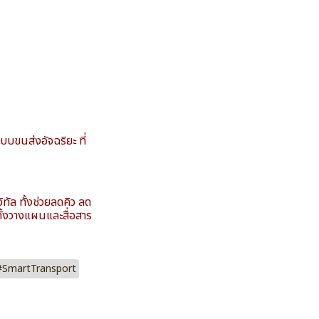
บบขนส่งอัจฉริยะ ที่
ัล ทั้งช่วยลดคิว ลด
ทั้งวางแผนและสื่อสาร
#SmartTransport