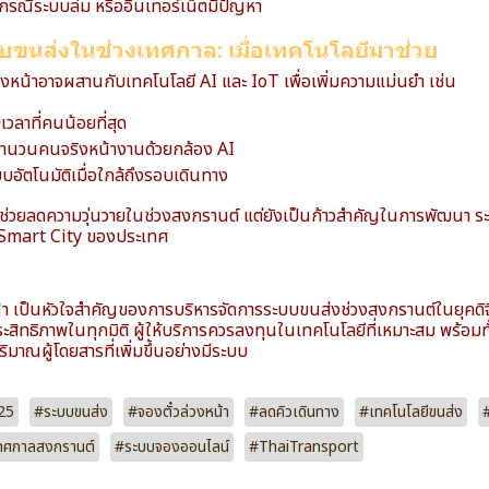
รณีระบบล่ม หรืออินเทอร์เน็ตมีปัญหา
นส่งในช่วงเทศกาล: เมื่อเทคโนโลยีมาช่วย
หน้าอาจผสานกับเทคโนโลยี AI และ IoT เพื่อเพิ่มความแม่นยำ เช่น
ลาที่คนน้อยที่สุด
นวนคนจริงหน้างานด้วยกล้อง AI
บอัตโนมัติเมื่อใกล้ถึงรอบเดินทาง
ต่ช่วยลดความวุ่นวายในช่วงสงกรานต์ แต่ยังเป็นก้าวสำคัญในการพัฒนา ระ
Smart City ของประเทศ
า เป็นหัวใจสำคัญของการบริหารจัดการระบบขนส่งช่วงสงกรานต์ในยุคดิจิท
ระสิทธิภาพในทุกมิติ ผู้ให้บริการควรลงทุนในเทคโนโลยีที่เหมาะสม พร้อม
ริมาณผู้โดยสารที่เพิ่มขึ้นอย่างมีระบบ
25
#ระบบขนส่ง
#จองตั๋วล่วงหน้า
#ลดคิวเดินทาง
#เทคโนโลยีขนส่ง
ทศกาลสงกรานต์
#ระบบจองออนไลน์
#ThaiTransport