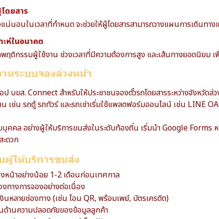
ผู้โดยสาร
่นั่งแน่นอนในเวลาที่กำหนด จะช่วยให้ผู้โดยสารสามารถวางแผนการเดินทางแ
เคราะห์ในอนาคต
พฤติกรรมผู้ใช้งาน ช่วงเวลาที่มีความต้องการสูง และเส้นทางยอดนิยม เ
้งานระบบจองล่วงหน้า
อป บขส. Connect สำหรับให้ประชาชนจองตั๋วรถโดยสารระหว่างจังหวัดล่ว
 เช่น รถตู้ รถทัวร์ และรถเช่าเริ่มใช้แพลตฟอร์มออนไลน์ เช่น LINE OA
บุคคล อย่างผู้ให้บริการขนส่งในระดับท้องถิ่น เริ่มนำ Google Forms 
มสะดวก
ผู้ให้บริการขนส่ง
งหน้าอย่างน้อย 1-2 เดือนก่อนเทศกาล
่องทางการจองอย่างต่อเนื่อง
งินหลายช่องทาง (เช่น โอน QR, พร้อมเพย์, บัตรเครดิต)
ั่นด้านความปลอดภัยของข้อมูลลูกค้า