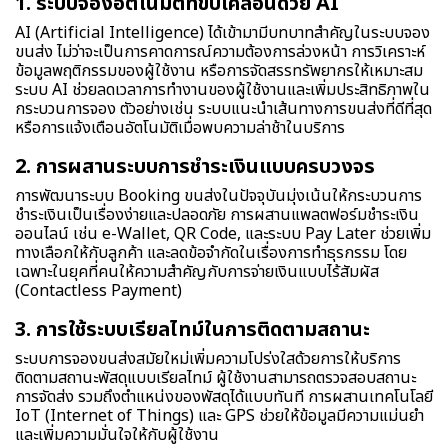
1. ระบบจองอัตโนมัติที่ขับเคลื่อนด้วย AI
AI (Artificial Intelligence) ได้เข้ามามีบทบาทสำคัญในระบบจอง
ขนส่ง ไม่ว่าจะเป็นการคาดการณ์ความต้องการล่วงหน้า การวิเคราะห์
ข้อมูลพฤติกรรมของผู้ใช้งาน หรือการจัดสรรทรัพยากรให้เหมาะสม
ระบบ AI ช่วยลดเวลาการทำงานของผู้ใช้งานและเพิ่มประสิทธิภาพใน
กระบวนการจอง ตัวอย่างเช่น ระบบแนะนำเส้นทางการขนส่งที่ดีที่สุด
หรือการแจ้งเตือนอัตโนมัติเมื่อพบความล่าช้าในบริการ
2. การผสานระบบการชำระเงินแบบครบวงจร
การพัฒนาระบบ Booking ขนส่งในปัจจุบันมุ่งเน้นให้กระบวนการ
ชำระเงินเป็นเรื่องง่ายและปลอดภัย การผสานแพลตฟอร์มชำระเงิน
ออนไลน์ เช่น e-Wallet, QR Code, และระบบ Pay Later ช่วยเพิ่ม
ทางเลือกให้กับลูกค้า และลดข้อจำกัดในเรื่องการทำธุรกรรม โดย
เฉพาะในยุคที่คนให้ความสำคัญกับการจ่ายเงินแบบไร้สัมผัส
(Contactless Payment)
3. การใช้ระบบเรียลไทม์ในการติดตามสถานะ
ระบบการจองขนส่งสมัยใหม่เพิ่มความโปร่งใสด้วยการให้บริการ
ติดตามสถานะพัสดุแบบเรียลไทม์ ผู้ใช้งานสามารถตรวจสอบสถานะ
การจัดส่ง รวมถึงตำแหน่งของพัสดุได้แบบทันที การผสานเทคโนโลยี
IoT (Internet of Things) และ GPS ช่วยให้ข้อมูลมีความแม่นยำ
และเพิ่มความมั่นใจให้กับผู้ใช้งาน