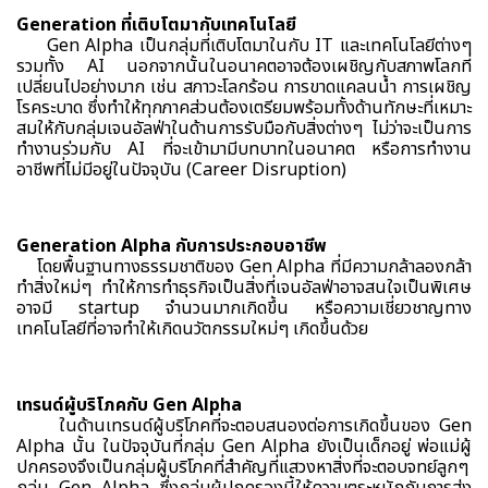
Generation ที่เติบโตมากับเทคโนโลยี
Gen Alpha เป็นกลุ่มที่เติบโตมาในกับ IT และเทคโนโลยีต่างๆ
รวมทั้ง AI นอกจากนั้นในอนาคตอาจต้องเผชิญกับสภาพโลกที่
เปลี่ยนไปอย่างมาก เช่น สภาวะโลกร้อน การขาดแคลนน้ำ การเผชิญ
โรคระบาด ซึ่งทำให้ทุกภาคส่วนต้องเตรียมพร้อมทั้งด้านทักษะที่เหมาะ
สมให้กับกลุ่มเจนอัลฟ่าในด้านการรับมือกับสิ่งต่างๆ ไม่ว่าจะเป็นการ
ทำงานร่วมกับ AI ที่จะเข้ามามีบทบาทในอนาคต หรือการทำงาน
อาชีพที่ไม่มีอยู่ในปัจจุบัน (Career Disruption)
Generation Alpha กับการประกอบอาชีพ
โดยพื้นฐานทางธรรมชาติของ Gen Alpha ที่มีความกล้าลองกล้า
ทำสิ่งใหม่ๆ ทำให้การทำธุรกิจเป็นสิ่งที่เจนอัลฟ่าอาจสนใจเป็นพิเศษ
อาจมี startup จำนวนมากเกิดขึ้น หรือความเชี่ยวชาญทาง
เทคโนโลยีที่อาจทำให้เกิดนวัตกรรมใหม่ๆ เกิดขึ้นด้วย
เทรนด์ผู้บริโภคกับ Gen Alpha
ในด้านเทรนด์ผู้บริโภคที่จะตอบสนองต่อการเกิดขึ้นของ Gen
Alpha นั้น ในปัจจุบันที่กลุ่ม Gen Alpha ยังเป็นเด็กอยู่ พ่อแม่ผู้
ปกครองจึงเป็นกลุ่มผู้บริโภคที่สำคัญที่แสวงหาสิ่งที่จะตอบจทย์ลูกๆ
กลุ่ม Gen Alpha ซึ่งกลุ่มผู้ปกครองนี้ให้ความตระหนักกับการส่ง