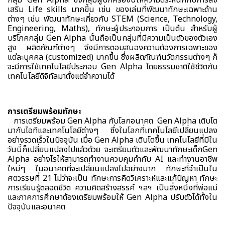
เสริม Life skills มากขึ้น เช่น ของเล่นที่พัฒนาทักษะเฉพาะด้าน
ต่างๆ เช่น พัฒนาทักษะเกี่ยวกับ STEM (Science, Technology,
Engineering, Maths), ทักษะผู้ประกอบการ เป็นต้น สำหรับผู้
บริโภคกลุ่ม Gen Alpha นั้นถือเป็นกลุ่มที่มีความเป็นตัวของตัวเอง
สูง ผลิตภัณฑ์ต่างๆ จึงมีการตอบสนองความต้องการเฉพาะของ
แต่ละบุคคล (customized) มากขึ้น ซึ่งผลิตภัณฑ์นวัตกรรมต่างๆ ก็
จะมีการใช้เทคโนโลยีประกอบ Gen Alpha โดยธรรมชาติใช้ชีวิตกับ
เทคโนโลยีดิจิทัลมาตั้งแต่จำความได้
การเตรียมพร้อมทักษะ
การเตรียมพร้อม Gen Alpha กับโลกอนาคต Gen Alpha เติบโต
มากับไอทีและเทคโนโลยีต่างๆ ซึ่งในโลกที่เทคโนโลยีเปลี่ยนแปลง
อย่างรวดเร็วในปัจจุบัน เมื่อ Gen Alpha เติบโตขึ้น เทคโนโลยีที่มีใน
วันนี้ก็เปลี่ยนแปลงไปแล้วด้วย จะเตรียมตัวและพัฒนาทักษะเด็กGen
Alpha อย่างไรให้สามารถทำงานควบคุมกำกับ AI และทำงานอาชีพ
ใหม่ๆ ในอนาคตที่จะเปลี่ยนแปลงไปอย่างมาก ทักษะที่จำเป็นใน
ศตวรรษที่ 21 ไม่ว่าจะเป็น ทักษะการคิดวิเคราะห์และแก้ปัญหา ทักษะ
การเรียนรู้ตลอดชีวิต ความคิดสร้างสรรค์ ฯลฯ เป็นสิ่งหนึ่งที่พ่อแม่
และภาคการศึกษาต้องเตรียมพร้อมให้ Gen Alpha ปรับตัวได้ทั้งใน
ปัจจุบันและอนาคต