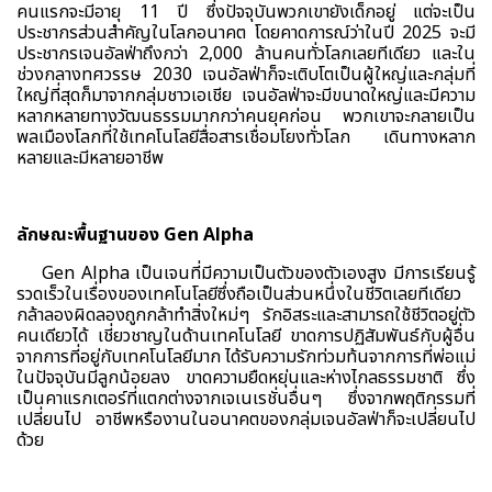
คนแรกจะมีอายุ 11 ปี ซึ่งปัจจุบันพวกเขายังเด็กอยู่ แต่จะเป็น
ประชากรส่วนสำคัญในโลกอนาคต โดยคาดการณ์ว่าในปี 2025 จะมี
ประชากรเจนอัลฟ่าถึงกว่า 2,000 ล้านคนทั่วโลกเลยทีเดียว และใน
ช่วงกลางทศวรรษ 2030 เจนอัลฟ่าก็จะเติบโตเป็นผู้ใหญ่และกลุ่มที่
ใหญ่ที่สุดก็มาจากกลุ่มชาวเอเชีย เจนอัลฟ่าจะมีขนาดใหญ่และมีความ
หลากหลายทางวัฒนธรรมมากกว่าคนยุคก่อน พวกเขาจะกลายเป็น
พลเมืองโลกที่ใช้เทคโนโลยีสื่อสารเชื่อมโยงทั่วโลก เดินทางหลาก
หลายและมีหลายอาชีพ
ลักษณะพื้นฐานของ Gen Alpha
Gen Alpha เป็นเจนที่มีความเป็นตัวของตัวเองสูง มีการเรียนรู้
รวดเร็วในเรื่องของเทคโนโลยีซึ่งถือเป็นส่วนหนึ่งในชีวิตเลยทีเดียว
กล้าลองผิดลองถูกกล้าทำสิ่งใหม่ๆ รักอิสระและสามารถใช้ชีวิตอยู่ตัว
คนเดียวได้ เชี่ยวชาญในด้านเทคโนโลยี ขาดการปฏิสัมพันธ์กับผู้อื่น
จากการที่อยู่กับเทคโนโลยีมาก ได้รับความรักท่วมท้นจากการที่พ่อแม่
ในปัจจุบันมีลูกน้อยลง ขาดความยืดหยุ่นและห่างไกลธรรมชาติ ซึ่ง
เป็นคาแรกเตอร์ที่แตกต่างจากเจเนเรชั่นอื่นๆ ซึ่งจากพฤติกรรมที่
เปลี่ยนไป อาชีพหรืองานในอนาคตของกลุ่มเจนอัลฟ่าก็จะเปลี่ยนไป
ด้วย