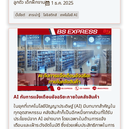
ลูกดิว เด็กฝึกงาน
1 ธ.ค. 2025
เว็ปไซต์
สาระน่ารู้
โลจิสติกส์
เทคโนโลยี AI
AI กับการแจ้งเตือนอัจฉริยะภายในคลังสินค้า
ในยุคที่เทคโนโลยีปัญญาประดิษฐ์ (AI) มีบทบาทสำคัญใน
ทุกอุตสาหกรรม คลังสินค้าก็เป็นอีกหนึ่งภาคส่วนที่ได้รับ
ประโยชน์จาก AI อย่างมาก โดยเฉพาะในด้านการแจ้ง
เตือนและเฝ้าระวังอัตโนมัติ ซึ่งช่วยเพิ่มประสิทธิภาพในการ