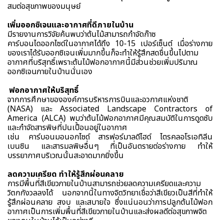
สมต่อสุขภาพของมนุษย์
เพิ่มออกซิเจนและอากาศที่ดีภายในบ้าน
มีรายงานการวิจัยค้นพบว่าต้นไม้สามารถกำจัดก๊าซ
คาร์บอนไดออกไซด์ในอากาศได้ถึง 10-15 เปอร์เซ็นต์ เมื่อร่างกาย
ของเราได้รับออกซิเจนเพิ่มมากขึ้นก็จะทำให้รู้สึกสดชื่นขึ้นไปตาม
อากาศที่บริสุทธิ์เพราะต้นไม้ฟอกอากาศนี้มีส่วนช่วยเพิ่มปริมาณ
ออกซิเจนภายในบ้านนั่นเอง
ฟอกอากาศให้บริสุทธิ์
จากการศึกษาขององค์การบริหารการบินและอวกาศแห่งชาติ
(NASA) และ Associated Landscape Contractors of
America (ALCA) พบว่าต้นไม้ฟอกอากาศมีคุณสมบัติในการดูดซับ
และกำจัดสารพิษที่ปนเปื้อนอยู่ในอากาศ
เช่น คาร์บอนมอนอกไซด์ สารฟอร์มาลดีไฮด์ ไตรคลอโรเอทิลีน
เบนซิน และสารมลพิษอื่นๆ ที่เป็นอันตรายต่อร่างกาย ทำให้
บรรยากาศบริเวณนั้นสะอาดมากยิ่งขึ้น
ลดความเครียด ทำให้รู้สึกผ่อนคลาย
การมีพื้นที่สีเขียวภายในบ้านสามารถช่วยลดความเครียดและความ
วิตกกังวลลงได้ นอกจากนี้ในทางจิตวิทยาเชื่อว่าสีเขียวเป็นสีที่ทำให้
รู้สึกผ่อนคลาย สงบ และสบายใจ ซึ่งแน่นอนว่าการปลูกต้นไม้ฟอก
อากาศเป็นการเพิ่มพื้นที่สีเขียวภายในบ้านและส่งผลดีต่อสุขภาพจิต