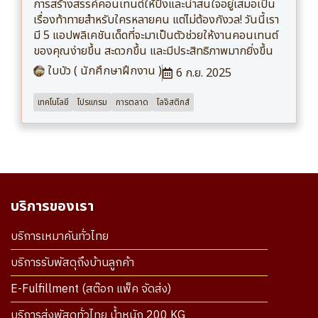
การสร้างสรรค์คอนเทนต์ให้ปังและน่าสนใจอยู่เสมอเป็น
เรื่องท้าทายสำหรับใครหลายคน แต่ไม่ต้องกังวล! วันนี้เรา
มี 5 แอปพลิเคชันเด็ดที่จะมาเป็นตัวช่วยให้งานคอนเทนต์
ของคุณง่ายขึ้น สะดวกขึ้น และมีประสิทธิภาพมากยิ่งขึ้น
ใบบัว ( นักศึกษาฝึกงาน )
6 ก.ย. 2025
เทคโนโลยี
โปรแกรม
การตลาด
โลจิสติกส์
บริการของเรา
บริการเหมาคันทั่วไทย
บริการรับพัสดุถึงบ้านลูกค้า
E-Fulfillment (สต๊อก แพ็ค จัดส่ง)
บริการส่งพัสดุทั่วไทย น้ำหนัก 200 KG