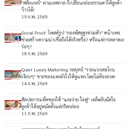
"สติ๊กเกอร์" ตามเทศกาล ก็เปลี่ยนกล่องธรรมดาให้ลูกค้า
ว้าวได้!
19 ก.พ. 2569
Social Proof: โพสต์รูป "กองพัสดุสูงท่วมหัว" หน้าเพจ
ช่วยสร้างความน่าเชื่อถือได้จริงหรือ? หรือแค่การตลาดเก
ร่อๆ?
18 ก.พ. 2569
Quiet Luxury Marketing: กลยุทธ์ "รวยแบบตะโกน
เงียบๆ" ขายของแพงยังไงให้ดูแพง โดยไม่ต้องอวด!
14 ก.พ. 2569
ศิลปะการแพ็คของให้ "แกะง่าย-ใจฟู" เคล็ดลับมัดใจ
ลูกค้าให้อยู่หมัดตั้งแต่กรีดกล่อง!
11 ก.พ. 2569