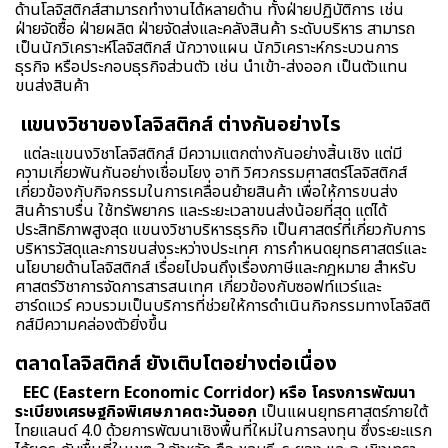
ด้านโลจิสติกส์สามารถทำงานได้หลายด้าน ทั้งฝ่ายปฏิบัติการ เช่น
ฝ่ายจัดซื้อ ฝ่ายผลิต ฝ่ายจัดส่งและคลังสินค้า ระดับบริหาร สามารถ
เป็นนักวิเคราะห์โลจิสติกส์ นักวางแผน นักวิเคราะห์กระบวนการ
ธุรกิจ หรือประกอบธุรกิจส่วนตัว เช่น นำเข้า-ส่งออก เป็นตัวแทน
ขนส่งสินค้า
แขนงวิชาของโลจิสติกส์ ต่างกันอย่างไร
แต่ละแขนงวิชาโลจิสติกส์ มีความแตกต่างกันอย่างสิ้นเชิง แต่มี
ความเกี่ยวพันกันอย่างเชื่อมโยง อาทิ วิศวกรรมศาสตร์โลจิสติกส์
เกี่ยวข้องกับกิจกรรมในการเคลื่อนย้ายสินค้า เพื่อให้การขนส่ง
สินค้าราบรื่น ใช้ทรัพยากร และระยะเวลาขนส่งน้อยที่สุด แต่ได้
ประสิทธิภาพสูงสุด แขนงวิชาบริหารธุรกิจ เป็นศาสตร์ที่เกี่ยวกับการ
บริหารวัสดุและการขนส่งระหว่างประเทศ การกำหนดยุทธศาสตร์และ
นโยบายด้านโลจิสติกส์ เรื่อยไปจนถึงเรื่องภาษีและกฎหมาย สำหรับ
ศาสตร์วิชาการจัดการสารสนเทศ เกี่ยวข้องกับซอฟท์แวร์และ
ฮาร์ดแวร์ ควบรวมเป็นบริการที่ช่วยให้การดำเนินกิจกรรมทางโลจิสติ
กส์มีความคล่องตัวยิ่งขึ้น
ตลาดโลจิสติกส์ ยังเติบโตอย่างต่อเนื่อง
EEC (Eastern Economic Corridor) หรือ โครงการพัฒนา
ระเบียงเศรษฐกิจพิเศษภาคตะวันออก
เป็นแผนยุทธศาสตร์ภายใต้
ไทยแลนด์ 4.0 ด้วยการพัฒนาเชิงพื้นที่ใหม่ในการลงทุน ซึ่งระยะแรก