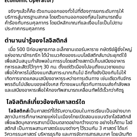
Economic Operator)
จริงๆแล้วก็คือ ตัวแทนออกของทั่วไปที่ต้องการยกระดับการให้
บริการสู่มาตรฐานสากล โดยตัวแทนออกของที่สนใจสามารถยื่น
คำร้องกับกรมศุลกากร โดยมีหลักเกณฑ์และเงื่อนไขเป็นไปตาม
ประกาศกรมศุลกากร
ตำนานน่ารู้ของโลจิสติกส์
เมื่อ 500 ปีก่อนพุทธกาล อเล็กซานเดอร์มหาราช กษัตริย์ผู้ยิ่งใหญ่
แห่งอาณาจักรกรีก ได้นำแนวคิดของระบบโลจิสติกส์มาประยุกต์ใช้
เพื่อสนับสนุนกำลังพลในการรบโดยสร้างสถานีเก็บเสบียงอาหาร
ทหารและสัตว์ไว้ทุกๆ 30 กม. ตั้งแต่ตัวเมืองไปจนถึงแนวชายแดน
เพื่อให้ทหารไม่ต้องแบกสัมภาระมากเกินไป อีกทั้งยังป้องกันไม่ให้
เกิดการขาดแคลนเสบียงอาหารระหว่างการเดินทาง เช่นเดียวกับจักร
พรรดินโปเลียนของฝรั่งเศส ที่วางแผนเกี่ยวกับการขนส่งกำลังพล
และเสบียงอาหารเพื่อให้กองทัพสามารถเคลื่อนทัพได้เร็วกว่าศัตรู
โลจิสติกส์เกี่ยวข้องกับศาสตร์ใด
โลจิสติกส์
เป็นศาสตร์ที่ได้รับความนิยมในการเรียนเป็นอย่างมาก
สถาบันการศึกษาหลายแห่งในเมืองไทยเปิดสอนแขนงวิชาโลจิสติกส์
เพื่อผลิตบุคลากรสาขานี้ป้อนตลาดอย่างกว้างขวาง อย่างไรก็ตาม โลจิ
สติกส์ เป็นการผสานศาสตร์แขนงต่างๆ ไว้รวมกัน 3 ศาสตร์ ได้แก่
วิศวกรรมศาสตร์ บริหารธุรกิจ และการจัดการสารสนเทศ โดยบัณฑิต