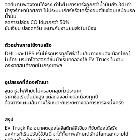
ลดต้นทุนพลังงานได้จริง ค่าไฟในการชาร์จถูกกว่าน้ำมันถึง 34 เท่า
บำรุงรักษาน้อยกว่า ไม่มีระบบเกียร์หรือเครื่องยนต์ซับซ้อนเหมือนรถ
น้ำมัน
ลดการปล่อย CO ได้มากกว่า 50%
ขับเงียบ ปลอดควัน เหมาะกับงานขนส่งในเมือง
ตัวอย่างการใช้งานจริง
DHL และ UPS เริ่มใช้รถบรรทุกไฟฟ้าในเส้นทางขนส่งเมืองใหญ่
ในไทย บริษัทโลจิสติกส์ชั้นนำเริ่มทดลองใช้ EV Truck ในงาน
กระจายสินค้าภายในกรุงเทพฯ
อุปสรรคที่ต้องพัฒนา
จุดชาร์จไฟฟ้ายังไม่ครอบคลุมทั่วประเทศ
ราคาซื้อเริ่มต้นยังสูง แต่ลดลงอย่างต่อเนื่องทุกปี
ต้องวางแผนเส้นทางให้เหมาะกับระยะทางต่อการชาร์จหนึ่งครั้ง
สรุป
EV Truck คือ อนาคตของโลจิสติกส์สีเขียว ที่จับต้องได้จริง
องค์กรที่เริ่มปรับใช้วันนี้ จะได้ทั้งภาพลักษณ์รักษ์โลกและความได้