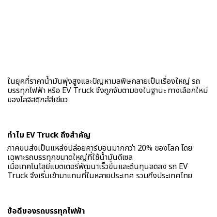
ในยุคที่ราคาน้ำมันพุ่งสูงและปัญหามลพิษกลายเป็นเรื่องใหญ่ รถ
บรรทุกไฟฟ้า หรือ EV Truck จึงถูกจับตามองในฐานะ ทางเลือกใหม่
ของโลจิสติกส์สีเขียว
ทำไม EV Truck ถึงสำคัญ
ภาคขนส่งเป็นแหล่งปล่อยคาร์บอนมากกว่า 20% ของโลก โดย
เฉพาะรถบรรทุกขนาดใหญ่ที่ใช้น้ำมันดีเซล
เมื่อเทคโนโลยีแบตเตอรี่พัฒนาเร็วขึ้นและต้นทุนลดลง รถ EV
Truck จึงเริ่มเข้ามาแทนที่ในหลายประเทศ รวมถึงประเทศไทย
ข้อดีของรถบรรทุกไฟฟ้า