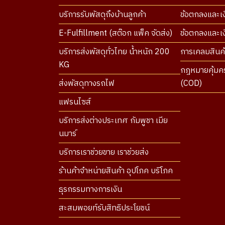
บริการรับพัสดุถึงบ้านลูกค้า
ข้อตกลงและเง
E-Fulfillment (สต๊อก แพ็ค จัดส่ง)
ข้อตกลงและเงื
บริการส่งพัสดุทั่วไทย น้ำหนัก 200
การเคลมสินค้
KG
กฎหมายคุ้มคร
ส่งพัสดุทางรถไฟ
(COD)
แฟรนไซส์
บริการส่งต่างประเทศ กัมพูชา เมีย
นมาร์
บริการเราช่วยขาย เราช่วยส่ง
ร้านค้าจำหน่ายสินค้า อุปโภค บริโภค
ธุรกรรมทางการเงิน
สะสมพอยท์รับสิทธิประโยชน์