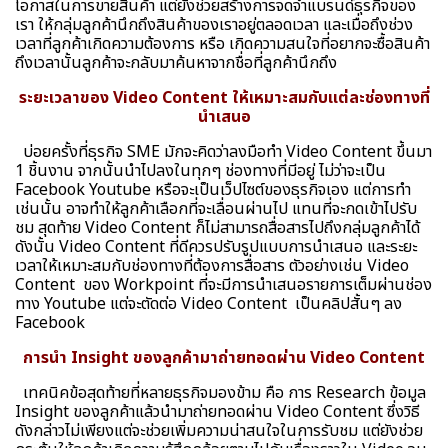
โอกาสในการขายสินค้า แต่ยังช่วยสร้างการจดจำแบรนด์ธุรกิจของ
เรา ให้กลุ่มลูกค้านึกถึงสินค้าของเราอยู่ตลอดเวลา และเมื่อถึงช่วง
เวลาที่ลูกค้าเกิดความต้องการ หรือ เกิดความสนใจที่อยากจะซื้อสินค้า
ถึงเวลานั้นลูกค้าจะกลับมาค้นหาจากชื่อที่ลูกค้านึกถึง
ระยะเวลาของ Video Content ให้เหมาะสมกับแต่ละช่องทางที่
นำเสนอ
บ่อยครั้งที่ธุรกิจ SME มักจะคิดว่าลงมือทำ Video Content ขึ้นมา
1 ชิ้นงาน จากนั้นนำไปลงในทุกๆ ช่องทางที่มีอยู่ ไม่ว่าจะเป็น
Facebook Youtube หรือจะเป็นเว็ปไซต์ของธุรกิจเอง แต่การทำ
เช่นนั้น อาจทำให้ลูกค้าเลือกที่จะเลื่อนผ่านไป แทนที่จะกดเข้าไปรับ
ชม สุดท้าย Video Content ก็ไม่สามารถสื่อสารไปถึงกลุ่มลูกค้าได้
ดังนั้น Video Content ที่ดีควรปรับรูปแบบการนำเสนอ และระยะ
เวลาให้เหมาะสมกับช่องทางที่ต้องการสื่อสาร ตัวอย่างเช่น Video
Content ของ Workpoint ที่จะมีการนำเสนอรายการเต็มผ่านช่อง
ทาง Youtube แต่จะตัดต่อ Video Content เป็นคลิปสั้นๆ ลง
Facebook
การนำ Insight ของลูกค้ามาถ่ายทอดผ่าน Video Content
เทคนิคข้อสุดท้ายที่หลายธุรกิจมองข้าม คือ การ Research ข้อมูล
Insight ของลูกค้าแล้วนำมาถ่ายทอดผ่าน Video Content ซึ่งวิธี
ดังกล่าวไม่เพียงแต่จะช่วยเพิ่มความน่าสนใจในการรับชม แต่ยังช่วย