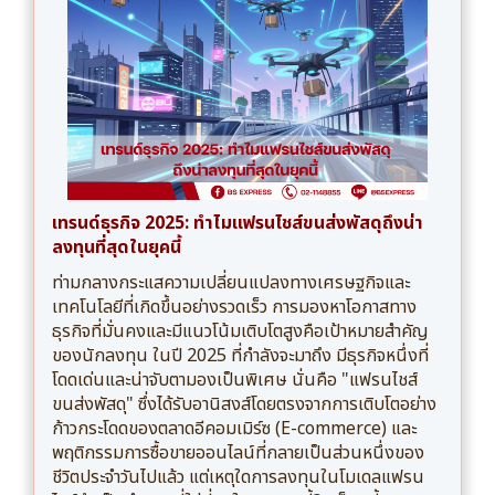
เทรนด์ธุรกิจ 2025: ทำไมแฟรนไชส์ขนส่งพัสดุถึงน่า
ลงทุนที่สุดในยุคนี้
ท่ามกลางกระแสความเปลี่ยนแปลงทางเศรษฐกิจและ
เทคโนโลยีที่เกิดขึ้นอย่างรวดเร็ว การมองหาโอกาสทาง
ธุรกิจที่มั่นคงและมีแนวโน้มเติบโตสูงคือเป้าหมายสำคัญ
ของนักลงทุน ในปี 2025 ที่กำลังจะมาถึง มีธุรกิจหนึ่งที่
โดดเด่นและน่าจับตามองเป็นพิเศษ นั่นคือ "แฟรนไชส์
ขนส่งพัสดุ" ซึ่งได้รับอานิสงส์โดยตรงจากการเติบโตอย่าง
ก้าวกระโดดของตลาดอีคอมเมิร์ซ (E-commerce) และ
พฤติกรรมการซื้อขายออนไลน์ที่กลายเป็นส่วนหนึ่งของ
ชีวิตประจำวันไปแล้ว แต่เหตุใดการลงทุนในโมเดลแฟรน