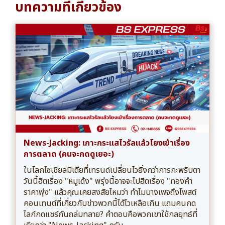
บทความที่เกี่ยวข้อง
News-Jacking: เกาะกระแสไวรัลแล้วโยงเข้าเรื่อง
การตลาด (คนจะกดดูเยอะ)
ในโลกโซเชียลมีเดียที่เทรนด์เปลี่ยนไวยิ่งกว่าการกะพริบตา
วันนี้ฮิตเรื่อง "หมูเด้ง" พรุ่งนี้อาจจะไปฮิตเรื่อง "ทองคำ
ราคาพุ่ง" แล้วคุณเคยสงสัยไหมว่า ทำไมบางเพจถึงโพสต์
คอนเทนต์ที่เกี่ยวกับข่าวพวกนี้ได้ไวเหลือเกิน แถมคนกด
ไลก์กดแชร์กันถล่มทลาย? คำตอบคือพวกเขาใช้กลยุทธ์ที่