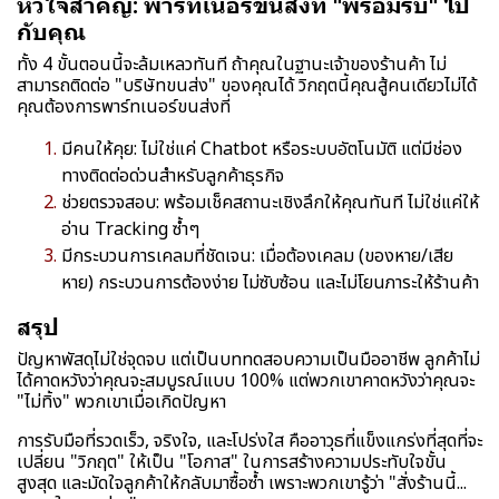
หัวใจสำคัญ: พาร์ทเนอร์ขนส่งที่ "พร้อมรบ" ไป
กับคุณ
ทั้ง 4 ขั้นตอนนี้จะล้มเหลวทันที ถ้าคุณในฐานะเจ้าของร้านค้า ไม่
สามารถติดต่อ "บริษัทขนส่ง" ของคุณได้ วิกฤตนี้คุณสู้คนเดียวไม่ได้
คุณต้องการพาร์ทเนอร์ขนส่งที่
มีคนให้คุย: ไม่ใช่แค่ Chatbot หรือระบบอัตโนมัติ แต่มีช่อง
ทางติดต่อด่วนสำหรับลูกค้าธุรกิจ
ช่วยตรวจสอบ: พร้อมเช็คสถานะเชิงลึกให้คุณทันที ไม่ใช่แค่ให้
อ่าน Tracking ซ้ำๆ
มีกระบวนการเคลมที่ชัดเจน: เมื่อต้องเคลม (ของหาย/เสีย
หาย) กระบวนการต้องง่าย ไม่ซับซ้อน และไม่โยนภาระให้ร้านค้า
สรุป
ปัญหาพัสดุไม่ใช่จุดจบ แต่เป็นบททดสอบความเป็นมืออาชีพ ลูกค้าไม่
ได้คาดหวังว่าคุณจะสมบูรณ์แบบ 100% แต่พวกเขาคาดหวังว่าคุณจะ
"ไม่ทิ้ง" พวกเขาเมื่อเกิดปัญหา
การรับมือที่รวดเร็ว, จริงใจ, และโปร่งใส คืออาวุธที่แข็งแกร่งที่สุดที่จะ
เปลี่ยน "วิกฤต" ให้เป็น "โอกาส" ในการสร้างความประทับใจขั้น
สูงสุด และมัดใจลูกค้าให้กลับมาซื้อซ้ำ เพราะพวกเขารู้ว่า "สั่งร้านนี้...