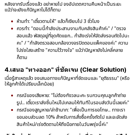
หลังจากรับเรื่องแล้ว อย่าหายไป จงอัปเดตความคืบหน้าเป็นระยะ
แม้ว่าจะยังแก้ปัญหาไม่ได้ก็ตาม
ห้ามทำ: "เดี๋ยวตามให้" แล้วก็เงียบไป 3 ชั่วโมง
ควรทำ: "ตอนนี้กำลังประสานงานกับคลังสินค้าค่ะ" / "ตรวจ
สอบแล้ว พัสดุอยู่ที่จุดคัดแยก... กำลังเร่งให้จัดส่งรอบถัดไปนะ
คะ" / "กำลังตรวจสอบกล้องวงจรปิดตอนแพ็คของค่ะ" ความ
โปร่งใสจะสร้าง "ความไว้วางใจ" แม้ว่าปัญหายังไม่คลี่คลาย
ก็ตาม
4.เสนอ "ทางออก" ที่ชัดเจน (Clear Solution)
เมื่อรู้สาเหตุแล้ว จงเสนอทางแก้ปัญหาที่ชัดเจนและ "ยุติธรรม" (หรือ
ให้ลูกค้าได้เปรียบเล็กน้อย)
กรณีของเสียหาย: "ไม่ต้องกังวลนะคะ รบกวนคุณลูกค้าถ่าย
รูป... เดี๋ยวเราส่งชิ้นใหม่ไปเคลมให้ทันทีในรอบส่งวันนี้เลยค่ะ"
กรณีของสูญหาย/ล่าช้ามาก: "เพื่อเป็นการขอโทษ... ทางเรา
ขอมอบส่วนลด 10% สำหรับการสั่งซื้อครั้งถัดไป และจะจัดส่ง
สินค้าใหม่/เร่งติดตามให้ถึงมือภายในวันพรุ่งนี้ค่ะ"