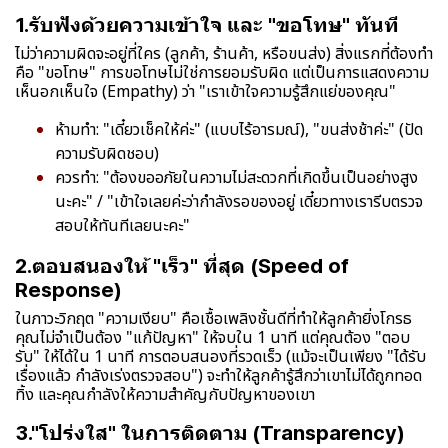
1.รับฟังด้วยความเข้าใจ และ "ขอโทษ" ทันที
ไม่ว่าความผิดจะอยู่ที่ใคร (ลูกค้า, ร้านค้า, หรือขนส่ง) สิ่งแรกที่ต้องทำ
คือ "ขอโทษ" การขอโทษไม่ใช่การยอมรับผิด แต่เป็นการแสดงความ
เห็นอกเห็นใจ (Empathy) ว่า "เราเข้าใจความรู้สึกแย่ของคุณ"
ห้ามทำ: "เดี๋ยวเช็คให้ค่ะ" (แบบไร้อารมณ์), "ขนส่งช้าค่ะ" (ปัด
ความรับผิดชอบ)
ควรทำ: "ต้องขออภัยในความไม่สะดวกที่เกิดขึ้นเป็นอย่างสูง
นะคะ" / "เข้าใจเลยค่ะว่ากำลังรอของอยู่ เดี๋ยวทางเรารีบตรวจ
สอบให้ทันทีเลยนะคะ"
2.ตอบสนองให้ "เร็ว" ที่สุด (Speed of
Response)
ในภาวะวิกฤต "ความเงียบ" คือเชื้อเพลิงชั้นดีที่ทำให้ลูกค้ายิ่งโกรธ
คุณไม่จำเป็นต้อง "แก้ปัญหา" ให้จบใน 1 นาที แต่คุณต้อง "ตอบ
รับ" ให้ได้ใน 1 นาที การตอบสนองที่รวดเร็ว (แม้จะเป็นเพียง "ได้รับ
เรื่องแล้ว กำลังเร่งตรวจสอบ") จะทำให้ลูกค้ารู้สึกว่าเขาไม่ได้ถูกทอด
ทิ้ง และคุณกำลังให้ความสำคัญกับปัญหาของเขา
3."โปร่งใส" ในการติดตาม (Transparency)