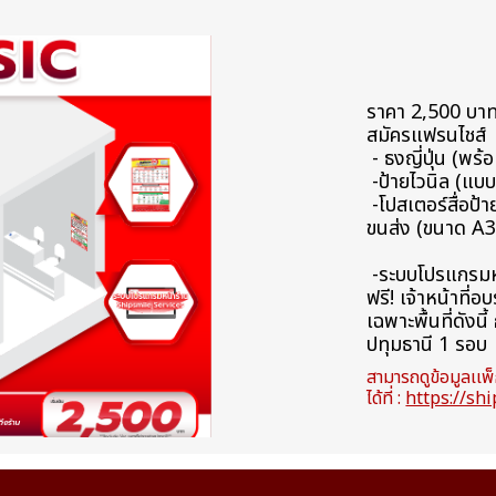
ราคา 2,500 บาท (
สมัครแฟรนไชส์
- ธงญี่ปุ่น (พร
-ป้ายไวนิล (แบ
-โปสเตอร์สื่อป้
ขนส่ง (ขนาด A3
-ระบบโปรแกรมห
ฟรี! เจ้าหน้าที่อ
เฉพาะพื้นที่ดังน
ปทุมธานี 1 รอบ
สามารถดูข้อมูลเเพ
ได้ที่ :
https://sh