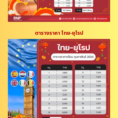
ตารางราคา ไทย-ยุโรป