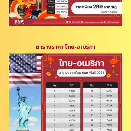
ตารางราคา ไทย-อเมริกา