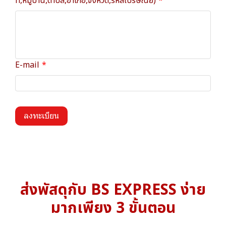
ที่,หมู่บ้าน,ตำบล,อำเภอ,จังหวัด,รหัสไปรษณีย์)
E-mail
ลงทะเบียน
ส่งพัสดุกับ BS EXPRESS ง่าย
มากเพียง 3 ขั้นตอน