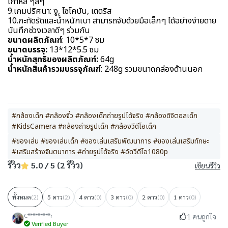
เกาหลี ๆลๆ
9.เกมปริศนา: งู, โซโคบัน, เตตริส
10.กะทัดรัดและน้ำหนักเบา สามารถจับด้วยมือเล็กๆ ได้อย่างง่ายดาย
บันทึกช่วงเวลาดีๆ ร่วมกัน
ขนาดผลิตภัณฑ์
: 10*5*7 ซม
ขนาดบรรจุ:
13*12*5.5 ซม
น้ำหนักสุทธิของผลิตภัณฑ์:
64g
น้ำหนักสินค้ารวมบรรจุภัณฑ์
: 248g รวมขนาดกล่องด้านนอก
#กล้องเด็ก #กล้องจิ๋ว #กล้องเด็กถ่ายรูปได้จริง #กล้องดิจิตอลเด็ก
#KidsCamera #กล้องถ่ายรูปเด็ก #กล้องวีดีโอเด็ก
#ของเล่น #ของเล่นเด็ก #ของเล่นเสริมพัฒนาการ #ของเล่นเสริมทักษะ
#เสริมสร้างจินตนาการ #ถ่ายรูปได้จริง #อัดวีดีโอ1080p
รีวิว
5.0 / 5 (2 รีวิว)
เขียนรีวิว
ทั้งหมด
(2)
5 ดาว
(2)
4 ดาว
(0)
3 ดาว
(0)
2 ดาว
(0)
1 ดาว
(0)
C*********r
1 คนถูกใจ
Verified Buyer