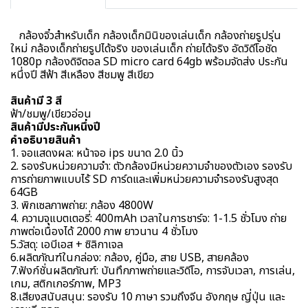
กล้องจิ๋วสำหรับเด็ก กล้องเด็กมินิของเล่นเด็ก กล้องถ่ายรูปรุ่น
ใหม่ กล้องเด็กถ่ายรูปได้จริง ของเล่นเด็ก ถ่ายได้จริง อัดวิดีโอชัด
1080p กล้องดิจิตอล SD micro card 64gb พร้อมจัดส่ง ประกัน
หนึ่งปี สีฟ้า สีเหลือง สีชมพู สีเขียว
สินค้ามี 3 สี
ฟ้า/ชมพู/เขียวอ่อน
สินค้ามีประกันหนึ่งปี
คำอธิบายสินค้า
1. จอแสดงผล: หน้าจอ ips ขนาด 2.0 นิ้ว
2. รองรับหน่วยความจำ: ตัวกล้องมีหน่วยความจำของตัวเอง รองรับ
การถ่ายภาพแบบไร้ SD การ์ดและเพิ่มหน่วยความจำรองรับสูงสุด
64GB
3. พิกเซลภาพถ่าย: กล้อง 4800W
4. ความจุแบตเตอรี่: 400mAh เวลาในการชาร์จ: 1-1.5 ชั่วโมง ถ่าย
ภาพต่อเนื่องได้ 2000 ภาพ ยาวนาน 4 ชั่วโมง
5.วัสดุ: เอบีเอส + ซิลิกาเจล
6.ผลิตภัณฑ์ในกล่อง: กล้อง, คู่มือ, สาย USB, สายคล้อง
7.ฟังก์ชั่นผลิตภัณฑ์: บันทึกภาพถ่ายและวิดีโอ, การจับเวลา, การเล่น,
เกม, สติกเกอร์ภาพ, MP3
8.เสียงสนับสนุน: รองรับ 10 ภาษา รวมถึงจีน อังกฤษ ญี่ปุ่น และ