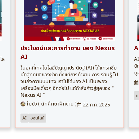
ประโยชน์เเละการทํางาน ของ Nexus
A
AI
โล
AI
ปั
ในยุคที่เทคโนโลยีปัญญาประดิษฐ์ (AI) ได้แทรกซึม
บุ
เข้าสู่ทุกมิติของชีวิต ตั้งแต่การทำงาน การเรียนรู้ ไป
จนถึงความบันเทิง เราไม่ได้มอง AI เป็นเพียง
เครื่องมือเดี่ยวๆ อีกต่อไป แต่กำลังก้าวสู่ยุคของ "
Nexus AI "
แ
ใบบัว ( นักศึกษาฝึกงาน )
22 ก.ค. 2025
AI
ออนไลน์